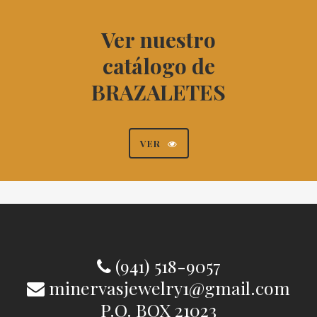
Ver nuestro
catálogo de
BRAZALETES
VER
(941) 518-9057
minervasjewelry1@gmail.com
P.O. BOX 21023